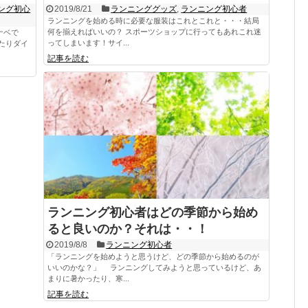
ング初心
2019/8/21
ランニンググッズ
,
ランニング初心者
ランニングを始める時に必要な服装はこれとこれと・・・結局
何を揃えればいいの？ スポーツショップに行ってもあれこれ迷
ナベで
ってしまいます！サイ...
たりダイ
記事を読む
ランニング初心者はどの季節から始め
ると良いのか？それは・・！
2019/8/8
ランニング初心者
「ランニングを始めようと思うけど、どの季節から始めるのが
いいのかな？」 ランニングしてみようと思っているけど、あ
まりに暑かったり、寒...
記事を読む