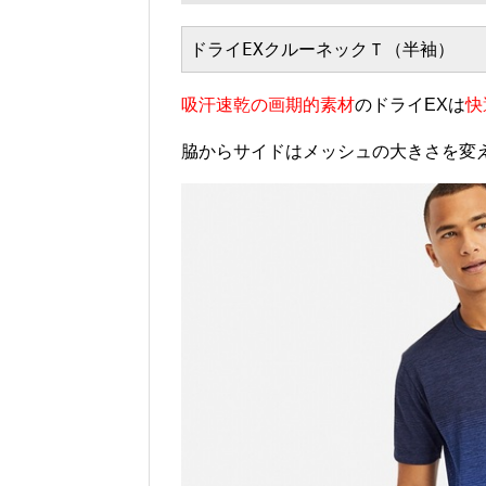
ドライEXクルーネックＴ（半袖）　
吸汗速乾の画期的素材
のドライEXは
快
脇からサイドはメッシュの大きさを変