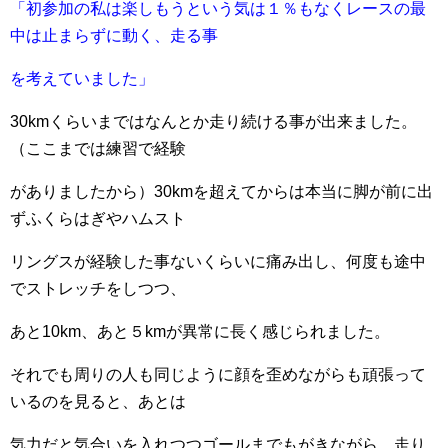
「初
参加の私は
楽しもうという気は１％もなくレースの最
中は止まらずに動く、走る事
を考えていました」
30kmくらいまではなんとか走り続ける事が出来ました。
（ここまでは練習で経験
がありましたから）
30kmを超えてからは本当に脚が前に出
ずふくらはぎやハムスト
リングスが経験した事ないく
らいに痛み出し、何度も途中
でストレッチをしつつ、
あと10km、あと５kmが異常に長く感じられました。
それでも周りの人も同じように顔を歪めながらも頑張って
いるのを見ると、あとは
気
力だと気
合いを入れつつゴールまでもがきながら、走り